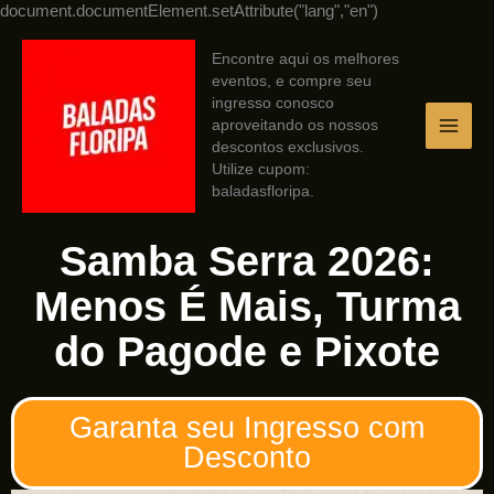
Ir
document.documentElement.setAttribute("lang","en")
para
o
Encontre aqui os melhores
conteúdo
eventos, e compre seu
ingresso conosco
aproveitando os nossos
descontos exclusivos.
Utilize cupom:
baladasfloripa.
Samba Serra 2026:
Menos É Mais, Turma
do Pagode e Pixote
Garanta seu Ingresso com
Desconto