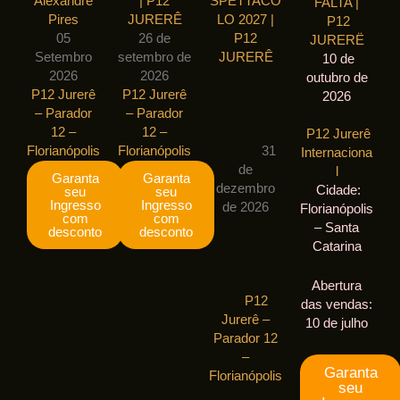
Alexandre
| P12
SPETTACO
FALTA |
Pires
JURERÊ
LO 2027 |
P12
05
26 de
P12
JURERË
Setembro
setembro de
JURERÊ
10 de
2026
2026
outubro de
P12 Jurerê
P12 Jurerê
2026
– Parador
– Parador
12 –
12 –
P12 Jurerê
Florianópolis
Florianópolis
31
Internaciona
de
l
Garanta
Garanta
dezembro
Cidade:
seu
seu
Ingresso
Ingresso
de 2026
Florianópolis
com
com
– Santa
desconto
desconto
Catarina
Abertura
P12
das vendas:
Jurerê –
10 de julho
Parador 12
–
Garanta
Florianópolis
seu