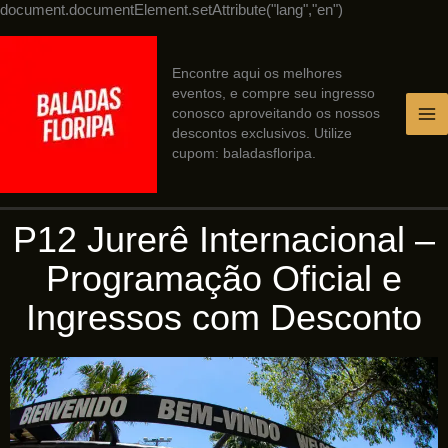
Ir
document.documentElement.setAttribute("lang","en")
para
o
conteúdo
Encontre aqui os melhores
eventos, e compre seu ingresso
conosco aproveitando os nossos
descontos exclusivos. Utilize
cupom: baladasfloripa.
P12 Jurerê Internacional –
Programação Oficial e
Ingressos com Desconto