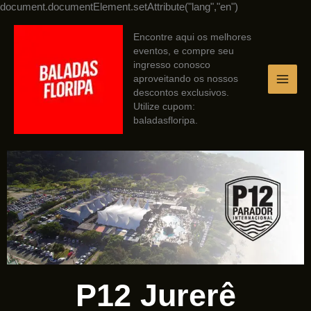
Ir
document.documentElement.setAttribute("lang","en")
para
o
Encontre aqui os melhores
conteúdo
eventos, e compre seu
ingresso conosco
aproveitando os nossos
descontos exclusivos.
Utilize cupom:
baladasfloripa.
P12 Jurerê