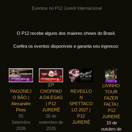
Eventos no P12 Jurerê Internacional
O P12 recebe alguns dos maiores shows do Brasil.
Confira os eventos disponíveis e garanta seu ingresso:
37ª
LIVINHO
PAGONEJ
CHOPPAD
REVEILLO
TOUR
O BÃO |
A DA ESAG
N
FAZER
Alexandre
| P12
SPETTACO
FALTA |
Pires
JURERÊ
LO 2027 |
P12
05
26 de
P12
JURERË
Setembro
setembro de
JURERÊ
10 de
2026
2026
outubro de