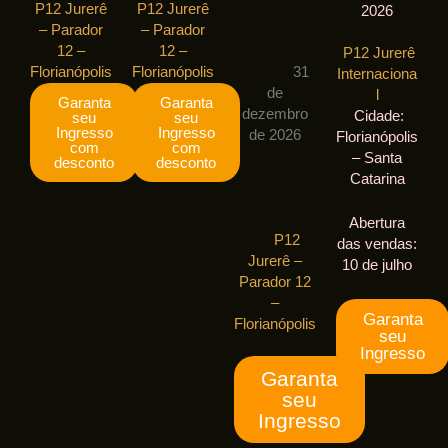
P12 Jurerê
P12 Jurerê
2026
– Parador
– Parador
12 –
12 –
P12 Jurerê
Florianópolis
Florianópolis
31
Internaciona
de
l
Garanta
Garanta
dezembro
Cidade:
seu
seu
Ingresso
Ingresso
de 2026
Florianópolis
com
com
– Santa
desconto
desconto
Catarina
Abertura
P12
das vendas:
Jurerê –
10 de julho
Parador 12
–
Garanta
Florianópolis
seu
Ingresso
Garanta
seu
Ingresso