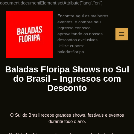
Ir
document.documentElement.setAttribute("lang","en")
para
o
Encontre aqui os melhores
conteúdo
eventos, e compre seu
ingresso conosco
aproveitando os nossos
descontos exclusivos.
Utilize cupom:
baladasfloripa.
Baladas Floripa Shows no Sul
do Brasil – Ingressos com
Desconto
O Sul do Brasil recebe grandes shows, festivais e eventos
durante todo o ano.