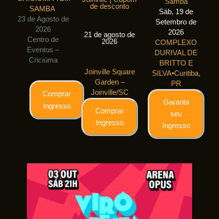
Samba
de desconto
SAMBA
Sáb, 19 de
23 de Agosto de
Setembro de
2026
2026
21 de agosto de
Centro de
2026
COMPLEXO
Eventos –
DURIVAL DE
Criciúma
BRITTO E
Joinville Square
SILVA
•
Curitiba,
Garden –
PR
Joinville/SC
Comprar
Garanta
Ingresso
Comprar
seu
Ingresso
Ingresso