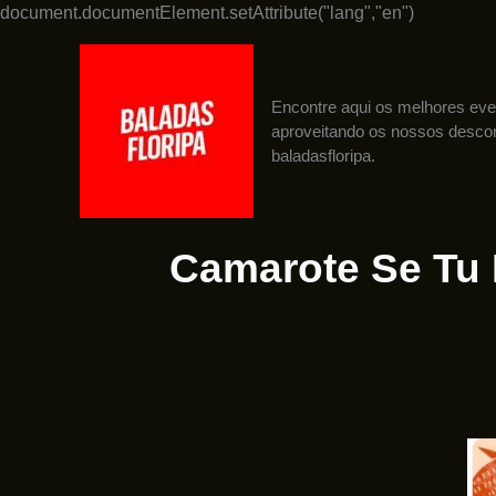
Ir
document.documentElement.setAttribute("lang","en")
para
o
conteúdo
Encontre aqui os melhores ev
aproveitando os nossos descon
baladasfloripa.
Camarote Se Tu 