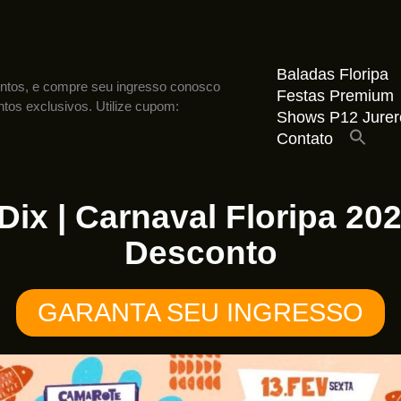
Baladas Floripa
entos, e compre seu ingresso conosco
Festas Premium
tos exclusivos. Utilize cupom:
Shows P12 Jurer
Contato
Dix | Carnaval Floripa 20
Desconto
GARANTA SEU INGRESSO