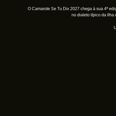
O Camarote Se Tu Dix 2027 chega à sua 4ª ediçã
no dialeto típico da Ilh
U