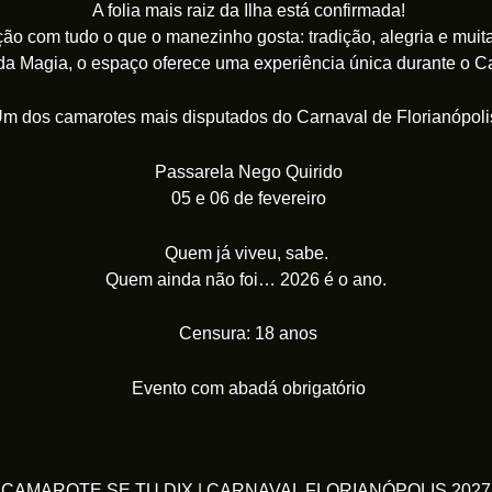
A folia mais raiz da Ilha está confirmada!
o com tudo o que o manezinho gosta: tradição, alegria e muita 
a da Magia, o espaço oferece uma experiência única durante o C
m dos camarotes mais disputados do Carnaval de Florianópoli
Passarela Nego Quirido
05 e 06 de fevereiro
Quem já viveu, sabe.
Quem ainda não foi… 2026 é o ano.
Censura: 18 anos
Evento com abadá obrigatório
CAMAROTE SE TU DIX | CARNAVAL FLORIANÓPOLIS 2027