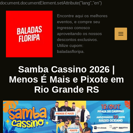
Ir
document.documentElement.setAttribute("lang","en")
para
o
Encontre aqui os melhores
conteúdo
eventos, e compre seu
ingresso conosco
aproveitando os nossos
descontos exclusivos.
Utilize cupom:
baladasfloripa.
Samba Cassino 2026 |
Menos É Mais e Pixote em
Rio Grande RS