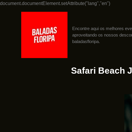
Ir
document.documentElement.setAttribute("lang","en")
para
o
conteúdo
Encontre aqui os melhores ev
aproveitando os nossos descon
baladasfloripa.
Safari Beach 