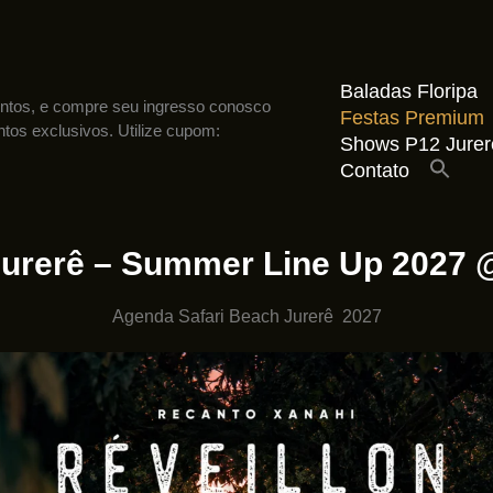
Baladas Floripa
entos, e compre seu ingresso conosco
Festas Premium
tos exclusivos. Utilize cupom:
Shows P12 Jurer
Contato
Jurerê – Summer Line Up 2027 @
Agenda Safari Beach Jurerê 2027