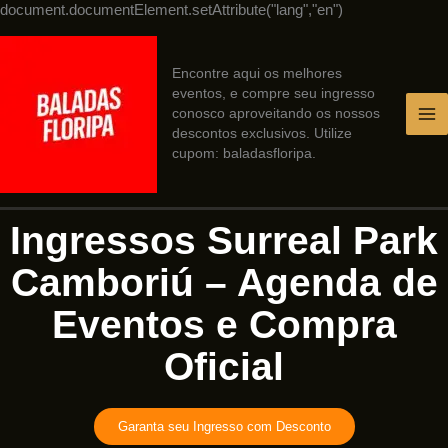
Ir
document.documentElement.setAttribute("lang","en")
para
o
conteúdo
Encontre aqui os melhores
eventos, e compre seu ingresso
conosco aproveitando os nossos
descontos exclusivos. Utilize
cupom: baladasfloripa.
Ingressos Surreal Park
Camboriú – Agenda de
Eventos e Compra
Oficial
Garanta seu Ingresso com Desconto